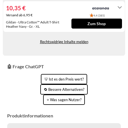
KINDERSCHUHE
STRANDTASCHEN
10,35 €
Versand ab 6,95 €
4,4 (385)
LAUFSCHUHE
TASCHEN-ZUBEHÖR
Gildan - Ultra Cotton™ Adult T-Shirt
Zum Shop
Heather Navy - Gr. - XL
OUTDOOR-SCHUHE
Lieferung in 6 - 7 Werktagen
PANTOLETTEN
Rechtswidrige Inhalte melden
PUMPS
SANDALEN
🤖 Frage ChatGPT
SCHUHZUBEHÖR
💡 Ist es den Preis wert?
SNEAKERS
🔁 Bessere Alternativen?
STIEFEL
⭐ Was sagen Nutzer?
STIEFELETTEN
Produktinformationen
TREKKINGSANDALEN