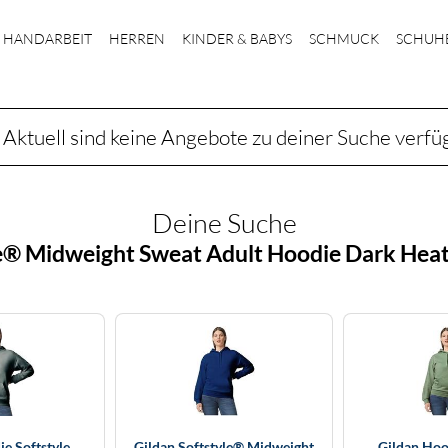
HANDARBEIT
HERREN
KINDER & BABYS
SCHMUCK
SCHUH
Aktuell sind keine Angebote zu deiner Suche verfü
Deine Suche
le® Midweight Sweat Adult Hoodie Dark Hea
e Softstyle
Gildan Softstyle® Midweight
Gildan Hoo