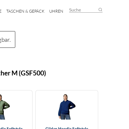
Suche
E
TASCHEN & GEPÄCK
UHREN
gbar.
ther M (GSF500)
die Softstyle
Gildan Hoodie Softstyle