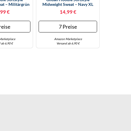
at – Militärgrün
Midweight Sweat – Navy XL
M (GSF500)
(GSF500)
99 €
14,99 €
reise
7 Preise
arketplace
Amazon Marketplace
 ab 6,90 €
Versand ab 6,90 €