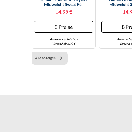
Midweight Sweat Für
Midweight S
Erwachsene – Navy M (GSF500)
(GSF500) – Da
14,99 €
14,
Größ
8 Preise
8 Pr
Amazon Marketplace
Amazon Ma
Versand ab 6,90 €
Versand a
Alle anzeigen