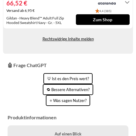
66,52 €
WINTERSCHUHE
Versand ab 6,95 €
4,4 (385)
Gildan - Heavy Blend™ Adult Full Zip
Zum Shop
Hooded Sweatshirt Navy - Gr. - 5XL
Lieferung in 6 - 7 Werktagen
Rechtswidrige Inhalte melden
🤖 Frage ChatGPT
💡 Ist es den Preis wert?
🔁 Bessere Alternativen?
⭐ Was sagen Nutzer?
Produktinformationen
Auf einen Blick