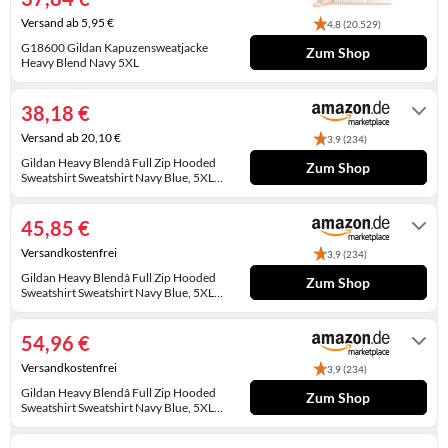
KINDERSCHUHE
STRANDTASCHEN
Versand ab 5,95 €
4,8 (20.529)
G18600 Gildan Kapuzensweatjacke
Zum Shop
LAUFSCHUHE
TASCHEN-ZUBEHÖR
Heavy Blend Navy 5XL
1-4 Werktage
OUTDOOR-SCHUHE
38,18 €
PANTOLETTEN
Versand ab 20,10 €
3,9 (234)
Gildan Heavy Blendâ Full Zip Hooded
Zum Shop
PUMPS
Sweatshirt Sweatshirt Navy Blue, 5XL
Unisex Erwachsene, Marineblau, 5XL
Gewöhnlich versandfertig in 5 bis 6
Tagen
SANDALEN
45,85 €
Versandkostenfrei
3,9 (234)
SCHUHZUBEHÖR
Gildan Heavy Blendâ Full Zip Hooded
Zum Shop
Sweatshirt Sweatshirt Navy Blue, 5XL
SNEAKERS
Unisex Erwachsene, Marineblau, 5XL
Gewöhnlich versandfertig in 2 bis 3
Tagen
STIEFEL
54,96 €
Versandkostenfrei
3,9 (234)
STIEFELETTEN
Gildan Heavy Blendâ Full Zip Hooded
Zum Shop
Sweatshirt Sweatshirt Navy Blue, 5XL
TREKKINGSANDALEN
Unisex Erwachsene, Marineblau, 5XL
Gewöhnlich versandfertig in 2 bis 3
Tagen