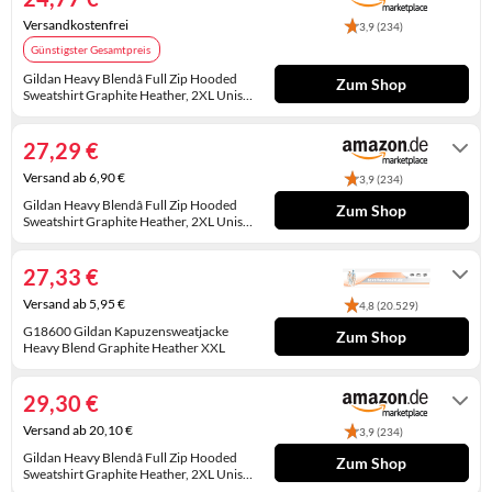
KINDERSCHUHE
STRANDTASCHEN
Versandkostenfrei
3,9 (234)
Günstigster Gesamtpreis
LAUFSCHUHE
TASCHEN-ZUBEHÖR
Gildan Heavy Blendâ Full Zip Hooded
Zum Shop
Sweatshirt Graphite Heather, 2XL Unisex
OUTDOOR-SCHUHE
Erwachsene, grau (Graphite Heather),
Auf Lager
XXL
27,29 €
PANTOLETTEN
Versand ab 6,90 €
3,9 (234)
PUMPS
Gildan Heavy Blendâ Full Zip Hooded
Zum Shop
Sweatshirt Graphite Heather, 2XL Unisex
Erwachsene, grau (Graphite Heather),
SANDALEN
Gewöhnlich versandfertig in 4 bis 5
XXL
Tagen
27,33 €
SCHUHZUBEHÖR
Versand ab 5,95 €
4,8 (20.529)
SNEAKERS
G18600 Gildan Kapuzensweatjacke
Zum Shop
Heavy Blend Graphite Heather XXL
1-4 Werktage
STIEFEL
29,30 €
STIEFELETTEN
Versand ab 20,10 €
3,9 (234)
Gildan Heavy Blendâ Full Zip Hooded
TREKKINGSANDALEN
Zum Shop
Sweatshirt Graphite Heather, 2XL Unisex
Erwachsene, grau (Graphite Heather),