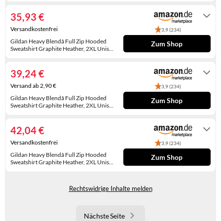
Gewöhnlich versandfertig in 5 bis 6
WINTERSCHUHE
XXL
Tagen
35,93 €
Versandkostenfrei
3,9 (234)
Gildan Heavy Blendâ Full Zip Hooded
Zum Shop
Sweatshirt Graphite Heather, 2XL Unisex
Erwachsene, grau (Graphite Heather),
Gewöhnlich versandfertig in 2 bis 3
XXL
Tagen
39,24 €
Versand ab 2,90 €
3,9 (234)
Gildan Heavy Blendâ Full Zip Hooded
Zum Shop
Sweatshirt Graphite Heather, 2XL Unisex
Erwachsene, grau (Graphite Heather),
Auf Lager
XXL
42,04 €
Versandkostenfrei
3,9 (234)
Gildan Heavy Blendâ Full Zip Hooded
Zum Shop
Sweatshirt Graphite Heather, 2XL Unisex
Erwachsene, grau (Graphite Heather),
Gewöhnlich versandfertig in 2 bis 3
XXL
Tagen
Rechtswidrige Inhalte melden
Nächste Seite