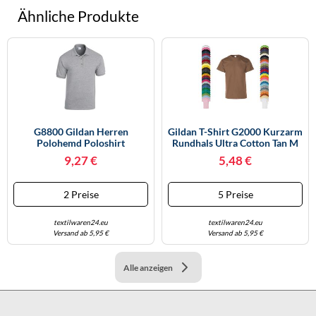
Ähnliche Produkte
G8800 Gildan Herren
Gildan T-Shirt G2000 Kurzarm
Polohemd Poloshirt
Rundhals Ultra Cotton Tan M
DryBlend® Jersey Polo Sport
9,27 €
5,48 €
Grey (Heather) M
2 Preise
5 Preise
textilwaren24.eu
textilwaren24.eu
Versand ab 5,95 €
Versand ab 5,95 €
Alle anzeigen