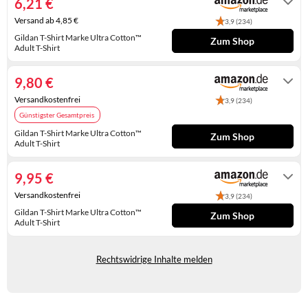
6,21 €
KINDERSCHUHE
STRANDTASCHEN
Versand ab 4,85 €
3,9 (234)
Gildan T-Shirt Marke Ultra Cotton™
LAUFSCHUHE
TASCHEN-ZUBEHÖR
Zum Shop
Adult T-Shirt
Gewöhnlich versandfertig in 4 bis 5
OUTDOOR-SCHUHE
Tagen
9,80 €
PANTOLETTEN
Versandkostenfrei
3,9 (234)
Günstigster Gesamtpreis
PUMPS
Gildan T-Shirt Marke Ultra Cotton™
Zum Shop
Adult T-Shirt
SANDALEN
Auf Lager
9,95 €
SCHUHZUBEHÖR
Versandkostenfrei
3,9 (234)
SNEAKERS
Gildan T-Shirt Marke Ultra Cotton™
Zum Shop
Adult T-Shirt
STIEFEL
Gewöhnlich versandfertig in 2 bis 3
Tagen
STIEFELETTEN
Rechtswidrige Inhalte melden
TREKKINGSANDALEN