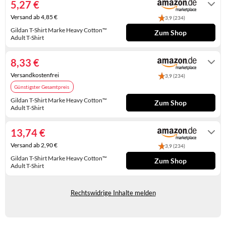
5,27 €
KINDERSCHUHE
STRANDTASCHEN
Versand ab 4,85 €
3,9 (234)
LAUFSCHUHE
TASCHEN-ZUBEHÖR
Gildan T-Shirt Marke Heavy Cotton™
Zum Shop
Adult T-Shirt
Gewöhnlich versandfertig in 4 bis 5
OUTDOOR-SCHUHE
Tagen
8,33 €
PANTOLETTEN
Versandkostenfrei
3,9 (234)
Günstigster Gesamtpreis
PUMPS
Gildan T-Shirt Marke Heavy Cotton™
Zum Shop
Adult T-Shirt
SANDALEN
Gewöhnlich versandfertig in 4 bis 5
Tagen
SCHUHZUBEHÖR
13,74 €
Versand ab 2,90 €
3,9 (234)
SNEAKERS
Gildan T-Shirt Marke Heavy Cotton™
Zum Shop
Adult T-Shirt
STIEFEL
Auf Lager
STIEFELETTEN
Rechtswidrige Inhalte melden
TREKKINGSANDALEN