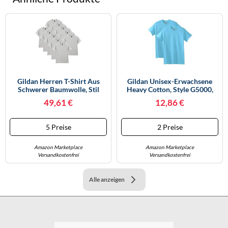
Gildan Herren T-Shirt Aus
Gildan Unisex-Erwachsene
Schwerer Baumwolle, Stil
Heavy Cotton, Style G5000,
G5000 10er Pack, Sport Grey,
Multipack T-Shirt, Sky (2er-
49,61 €
12,86 €
3X-Large
Pack), Mittel
5 Preise
2 Preise
Amazon Marketplace
Amazon Marketplace
Versandkostenfrei
Versandkostenfrei
Alle anzeigen