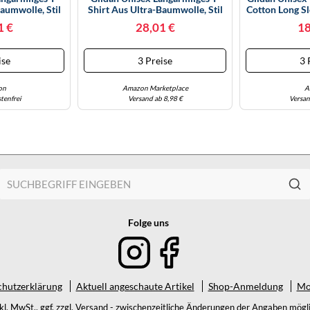
aumwolle, Stil
Shirt Aus Ultra-Baumwolle, Stil
Cotton Long Sl
Dark Heather
G2400 T-Shirt, Weiß (3er-Pack),
Multipack T-Sh
1 €
28,01 €
18
k), XL
XXL
Pac
ise
3 Preise
3 
on
Amazon Marketplace
A
tenfrei
Versand ab 8,98 €
Versan
Folge uns
hutzerklärung
Aktuell angeschaute Artikel
Shop-Anmeldung
Mo
nkl. MwSt., ggf. zzgl. Versand - zwischenzeitliche Änderungen der Angaben mögli