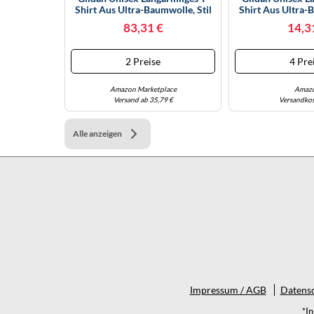
Shirt Aus Ultra-Baumwolle, Stil
Shirt Aus Ultra-B
G2400 T-Shirt, Dark Heather
G2400 T-Shirt, 
83,31 €
14,3
(10er-Pack), XXL
(3er-Pac
2 Preise
4 Pre
Amazon Marketplace
Amaz
Versand ab 35,79 €
Versandkos
Alle anzeigen
Impressum / AGB
Datensc
*I