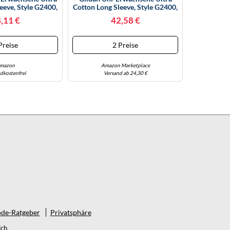
eeve, Style G2400,
Cotton Long Sleeve, Style G2400,
irt, Schwarz (2er-
Multipack T-Shirt, Marineblau
,11 €
42,58 €
k), XXL
(3er-Pack), 5XL
Preise
2 Preise
mazon
Amazon Marketplace
dkostenfrei
Versand ab 24,30 €
de-Ratgeber
Privatsphäre
ch.