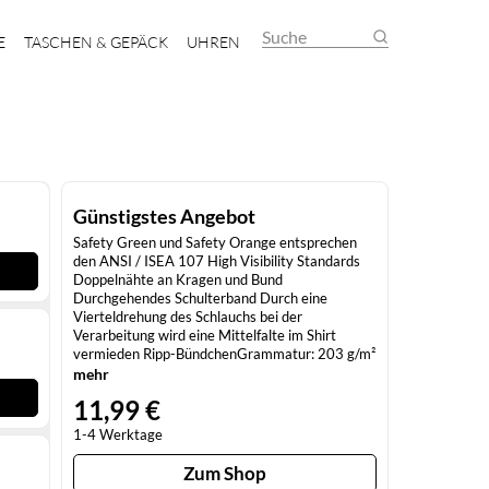
Suche
E
TASCHEN & GEPÄCK
UHREN
Günstigstes Angebot
Safety Green und Safety Orange entsprechen
den ANSI / ISEA 107 High Visibility Standards
Doppelnähte an Kragen und Bund
Durchgehendes Schulterband Durch eine
Vierteldrehung des Schlauchs bei der
Verarbeitung wird eine Mittelfalte im Shirt
vermieden Ripp-BündchenGrammatur: 203 g/m²
(White: 193 g/m²) Materialzusammensetzung:
mehr
100% Baumwolle (Ash Grey: 99% Baumwolle /
11,99 €
1% Polyester), (Sport Grey: 90% Baumwolle /
10% Polyester), (Dark Heather, Safety Green,
1-4 Werktage
Safety Orange: 50% Baumwolle / 50%
Polyester)Angaben zur
Zum Shop
Produktsicherheit:Herst.-Nr.: 2400Hersteller: