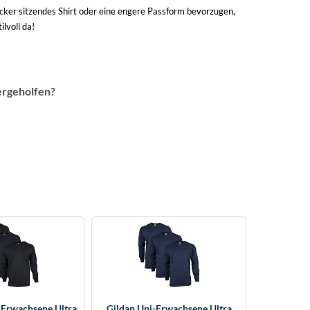
locker sitzendes Shirt oder eine engere Passform bevorzugen,
lvoll da!
ergeholfen?
-Erwachsene Ultra
Gildan Uni-Erwachsene Ultra