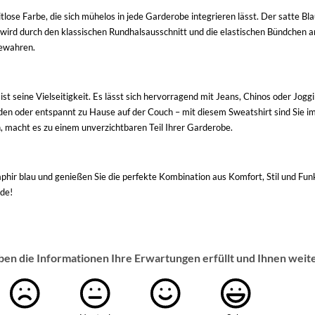
itlose Farbe, die sich mühelos in jede Garderobe integrieren lässt. Der satte B
 wird durch den klassischen Rundhalsausschnitt und die elastischen Bündchen a
bewahren.
ist seine Vielseitigkeit. Es lässt sich hervorragend mit Jeans, Chinos oder Jo
nden oder entspannt zu Hause auf der Couch – mit diesem Sweatshirt sind Sie i
n, macht es zu einem unverzichtbaren Teil Ihrer Garderobe.
hir blau und genießen Sie die perfekte Kombination aus Komfort, Stil und Funkti
ode!
ben die Informationen Ihre Erwartungen erfüllt und Ihnen weit