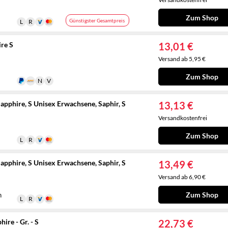
Zum Shop
Günstigster Gesamtpreis
re S
13,01 €
Versand ab 5,95 €
Zum Shop
pphire, S Unisex Erwachsene, Saphir, S
13,13 €
Versandkostenfrei
Zum Shop
pphire, S Unisex Erwachsene, Saphir, S
13,49 €
Versand ab 6,90 €
Zum Shop
n
re - Gr. - S
22,73 €