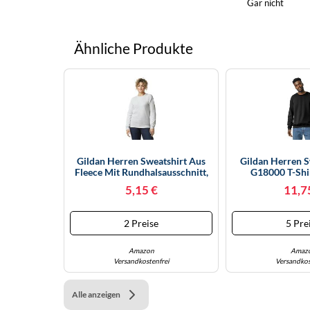
Gar nicht
Ähnliche Produkte
Gildan Herren Sweatshirt Aus
Gildan Herren Sw
Fleece Mit Rundhalsausschnitt,
G18000 T-Shir
Stil G18000 T-Shirt, Aschgrau,
Rundhalsausschni
5,15 €
11,7
XXL
2 Preise
5 Pre
Amazon
Amaz
Versandkostenfrei
Versandkos
Alle anzeigen