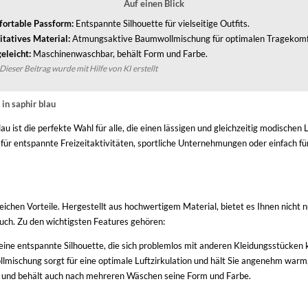
Auf einen Blick
ortable Passform:
Entspannte Silhouette für vielseitige Outfits.
itatives Material:
Atmungsaktive Baumwollmischung für optimalen Tragekomf
eleicht:
Maschinenwaschbar, behält Form und Farbe.
Dieser Beitrag wurde mit Hilfe von KI erstellt
in saphir blau
u ist die perfekte Wahl für alle, die einen lässigen und gleichzeitig modischen
rt für entspannte Freizeitaktivitäten, sportliche Unternehmungen oder einfach
chen Vorteile. Hergestellt aus hochwertigem Material, bietet es Ihnen nicht 
rauch. Zu den wichtigsten Features gehören:
 eine entspannte Silhouette, die sich problemlos mit anderen Kleidungsstücken 
ischung sorgt für eine optimale Luftzirkulation und hält Sie angenehm warm,
 und behält auch nach mehreren Wäschen seine Form und Farbe.