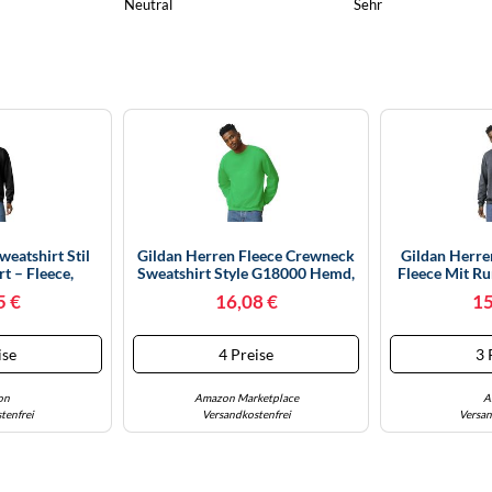
Neutral
Sehr
eatshirt Stil
Gildan Herren Fleece Crewneck
Gildan Herre
t – Fleece,
Sweatshirt Style G18000 Hemd,
Fleece Mit Ru
tt – Schwarz M
Grün-Irish Green, Large
Stil G18000 
5 €
16,08 €
15
Er
ise
4 Preise
3 
on
Amazon Marketplace
A
tenfrei
Versandkostenfrei
Versan