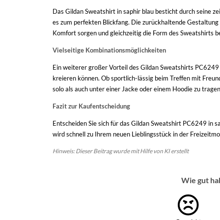
Das Gildan Sweatshirt in saphir blau besticht durch seine ze
es zum perfekten Blickfang. Die zurückhaltende Gestaltung
Komfort sorgen und gleichzeitig die Form des Sweatshirts 
Vielseitige Kombinationsmöglichkeiten
Ein weiterer großer Vorteil des Gildan Sweatshirts PC6249 
kreieren können. Ob sportlich-lässig beim Treffen mit Freu
solo als auch unter einer Jacke oder einem Hoodie zu trage
Fazit zur Kaufentscheidung
Entscheiden Sie sich für das Gildan Sweatshirt PC6249 in sap
wird schnell zu Ihrem neuen Lieblingsstück in der Freizeitm
Hinweis: Dieser Beitrag wurde mit Hilfe von KI erstellt
Wie gut ha