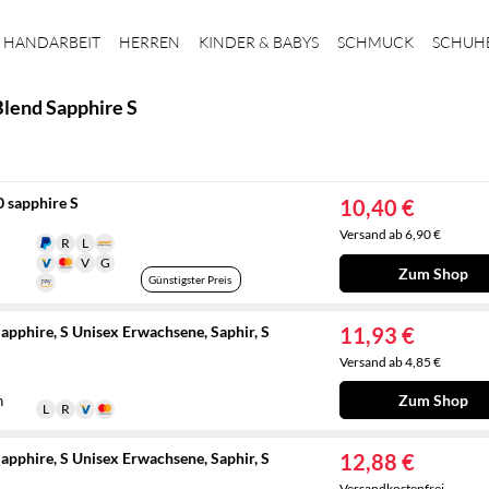
HANDARBEIT
HERREN
KINDER & BABYS
SCHMUCK
SCHUH
lend Sapphire S
 sapphire S
10,40 €
Versand ab 6,90 €
Zum Shop
Günstigster Preis
pphire, S Unisex Erwachsene, Saphir, S
11,93 €
Versand ab 4,85 €
Zum Shop
n
pphire, S Unisex Erwachsene, Saphir, S
12,88 €
Versandkostenfrei