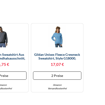
n Sweatshirt Aus
Gildan Unisex Fleece Crewneck
ndhalsausschnitt,
Sweatshirt, Style G18000,
T-Shirt, Dunkles
Multipack Pullover, Blickdicht,
,75 €
17,07 €
ika, XL
Carolina Blue (1er-Pack), X-
Large
Preise
2 Preise
mazon
Amazon
dkostenfrei
Versandkostenfrei