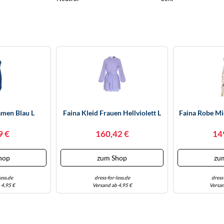
amen Blau L
Faina Kleid Frauen Hellviolett L
Faina Robe Mi
9 €
160,42 €
14
hop
zum Shop
zu
less.de
dress-for-less.de
dress-
 4,95 €
Versand ab 4,95 €
Versan