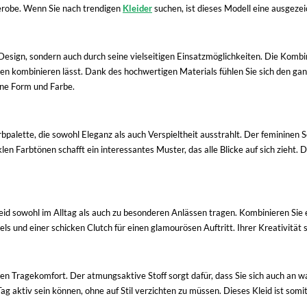
erobe. Wenn Sie nach trendigen
Kleider
suchen, ist dieses Modell eine ausgeze
Design, sondern auch durch seine vielseitigen Einsatzmöglichkeiten. Die Kombin
hen kombinieren lässt. Dank des hochwertigen Materials fühlen Sie sich den g
ine Form und Farbe.
alette, die sowohl Eleganz als auch Verspieltheit ausstrahlt. Der femininen Sc
n Farbtönen schafft ein interessantes Muster, das alle Blicke auf sich zieht. D
d sowohl im Alltag als auch zu besonderen Anlässen tragen. Kombinieren Sie e
s und einer schicken Clutch für einen glamourösen Auftritt. Ihrer Kreativität 
hohen Tragekomfort. Der atmungsaktive Stoff sorgt dafür, dass Sie sich auch an
g aktiv sein können, ohne auf Stil verzichten zu müssen. Dieses Kleid ist somi