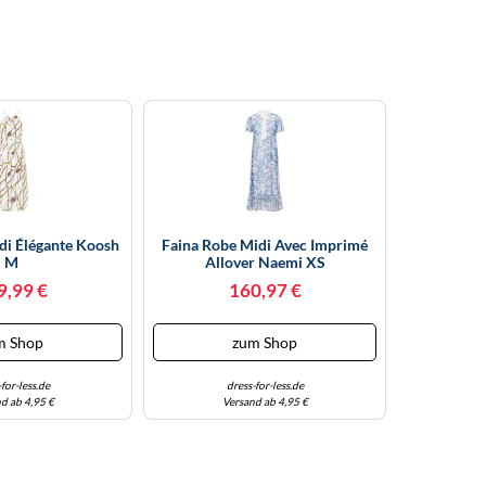
di Élégante Koosh
Faina Robe Midi Avec Imprimé
M
Allover Naemi XS
9,99 €
160,97 €
m Shop
zum Shop
for-less.de
dress-for-less.de
d ab 4,95 €
Versand ab 4,95 €