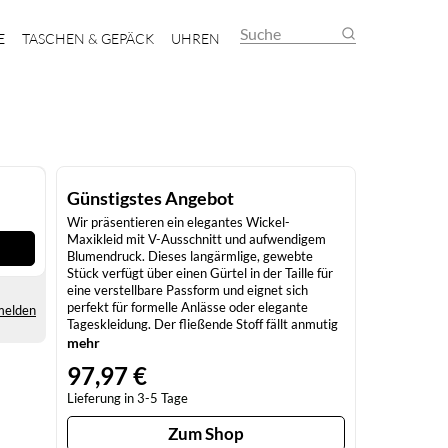
Suche
E
TASCHEN & GEPÄCK
UHREN
Günstigstes Angebot
Wir präsentieren ein elegantes Wickel-
Maxikleid mit V-Ausschnitt und aufwendigem
Blumendruck. Dieses langärmlige, gewebte
Stück verfügt über einen Gürtel in der Taille für
eine verstellbare Passform und eignet sich
perfekt für formelle Anlässe oder elegante
melden
Tageskleidung. Der fließende Stoff fällt anmutig
und ist eine stilvolle und vielseitige Ergänzung
mehr
für Ihre Garderobe. Dieses Produkt ist Teil der
97,97 €
Elegant Leopard Collection Kleid
Lieferung in 3-5 Tage
Zum Shop