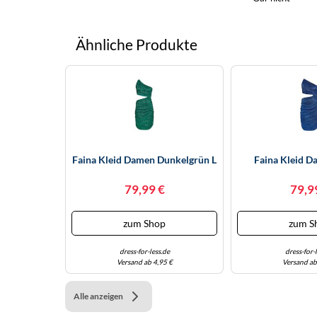
Ähnliche Produkte
Faina Kleid Damen Dunkelgrün L
Faina Kleid D
79,99 €
79,9
zum Shop
zum S
dress-for-less.de
dress-for-
Versand ab 4,95 €
Versand ab
Alle anzeigen