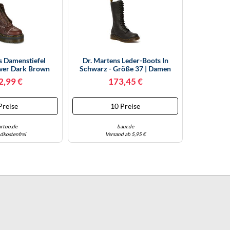
s Damenstiefel
Dr. Martens Leder-Boots In
ower Dark Brown
Schwarz - Größe 37 | Damen
 In Braun 36
Stiefel
2,99 €
173,45 €
Preise
10 Preise
artoo.de
baur.de
dkostenfrei
Versand ab 5,95 €