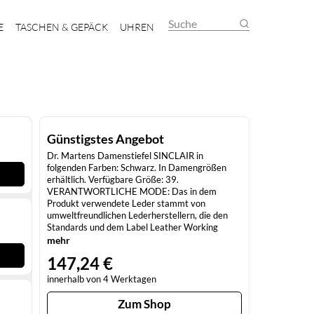
Suche
E
TASCHEN & GEPÄCK
UHREN
Günstigstes Angebot
Dr. Martens Damenstiefel SINCLAIR in
folgenden Farben: Schwarz. In Damengrößen
erhältlich. Verfügbare Größe: 39.
VERANTWORTLICHE MODE: Das in dem
Produkt verwendete Leder stammt von
umweltfreundlichen Lederherstellern, die den
Standards und dem Label Leather Working
Group (Groupe de Travail sur le Cuir)
mehr
entsprechen. Jetzt SINCLAIR von Dr. Martens
147,24 €
versandkostenfrei auf Spartoo.de bestellen!
innerhalb von 4 Werktagen
Zum Shop