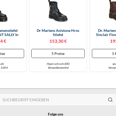
amenstiefel
Dr Martens Anistone Hrns
Dr. Marten
T SALLY In
Stiefel
Sinclair Fl
z 38
Grizzly
4 €
153,30 €
19
ise
5 Preise
5 
.de
Hype-cult.com (DE)
sp
 5,00 €
Versandkostenfrei
Versan
Folge uns