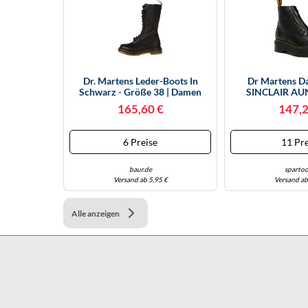
Dr. Martens Leder-Boots In
Dr Martens D
Schwarz - Größe 38 | Damen
SINCLAIR AUN
Stiefel
Schwar
165,60 €
147,2
6 Preise
11 Pre
baur.de
spartoo
Versand ab 5,95 €
Versand ab
Alle anzeigen