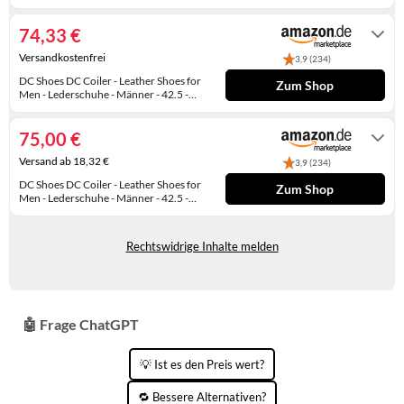
Grau,
Gewöhnlich versandfertig in 3 bis 4
WINTERSCHUHE
Tagen
74,33 €
Versandkostenfrei
3,9 (234)
DC Shoes DC Coiler - Leather Shoes for
Zum Shop
Men - Lederschuhe - Männer - 42.5 -
Grau,
Auf Lager
75,00 €
Versand ab 18,32 €
3,9 (234)
DC Shoes DC Coiler - Leather Shoes for
Zum Shop
Men - Lederschuhe - Männer - 42.5 -
Grau,
Auf Lager
Rechtswidrige Inhalte melden
🤖 Frage ChatGPT
💡 Ist es den Preis wert?
🔁 Bessere Alternativen?