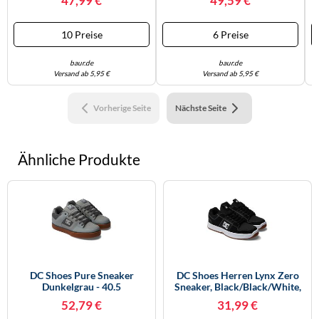
47,99 €
49,59 €
Leder, Synthetik, Schuhe
Obermaterial:42.52% Leder,
Sneaker (65641910-46)
34.74% Synthetikmaterial,
Schwarz, Gum
22.74% Polyester., Schuhe
10 Preise
6 Preise
Schnürschuh (76034525-8)
Schwarz, Gr
baur.de
baur.de
Versand ab 5,95 €
Versand ab 5,95 €
Vorherige Seite
Nächste Seite
Ähnliche Produkte
DC Shoes Pure Sneaker
DC Shoes Herren Lynx Zero
Dunkelgrau - 40.5
Sneaker, Black/Black/White,
38.5 EU
52,79 €
31,99 €