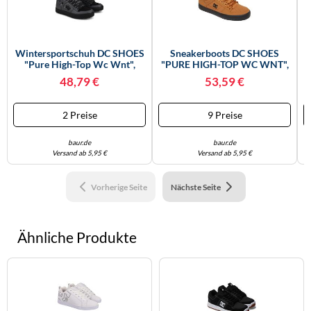
Wintersportschuh DC SHOES
Sneakerboots DC SHOES
"Pure High-Top Wc Wnt",
"PURE HIGH-TOP WC WNT",
W
Herren, Gr. 8,5(41), Schwarz
Herren, Gr. 42, Braun (wheat,
48,79 €
53,59 €
(schwarzgrau, Schwarz),
Schwarz), Leder, Mehrfarbig,
Obermaterial: Leder [Kuh] /
Schuhe Sneakerboots,
Futter: Textil / Außensohle:
Winterschuhe, Winterboots,
2 Preise
9 Preise
Gummi., Schuhe (97086245-
Schnürboots, Wintersneaker,
8,5) Schwarzgra
Gefüttert (72887430
baur.de
baur.de
Versand ab 5,95 €
Versand ab 5,95 €
Vorherige Seite
Nächste Seite
Ähnliche Produkte