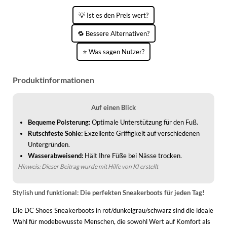
KINDERSCHUHE
STRANDTASCHEN
💡 Ist es den Preis wert?
LAUFSCHUHE
TASCHEN-ZUBEHÖR
🔁 Bessere Alternativen?
OUTDOOR-SCHUHE
⭐ Was sagen Nutzer?
PANTOLETTEN
Produktinformationen
PUMPS
Auf einen Blick
SANDALEN
Bequeme Polsterung:
Optimale Unterstützung für den Fuß.
SCHUHZUBEHÖR
Rutschfeste Sohle:
Exzellente Griffigkeit auf verschiedenen
Untergründen.
SNEAKERS
Wasserabweisend:
Hält Ihre Füße bei Nässe trocken.
Hinweis: Dieser Beitrag wurde mit Hilfe von KI erstellt
STIEFEL
STIEFELETTEN
Stylish und funktional: Die perfekten Sneakerboots für jeden Tag!
Die DC Shoes Sneakerboots in rot/dunkelgrau/schwarz sind die ideale
TREKKINGSANDALEN
Wahl für modebewusste Menschen, die sowohl Wert auf Komfort als