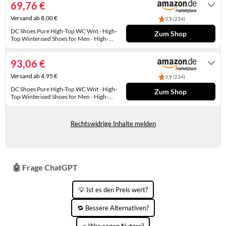
69,76 €
KINDERSCHUHE
STRANDTASCHEN
Versand ab 8,00 €
3,9 (234)
LAUFSCHUHE
TASCHEN-ZUBEHÖR
DC Shoes Pure High-Top WC Wnt - High-
Zum Shop
Top Winterised Shoes for Men - High-
Top-Winterschuhe - Männer - 42 - Beige
Auf Lager
OUTDOOR-SCHUHE
93,06 €
PANTOLETTEN
Versand ab 4,95 €
3,9 (234)
DC Shoes Pure High-Top WC Wnt - High-
PUMPS
Zum Shop
Top Winterised Shoes for Men - High-
Top-Winterschuhe - Männer - 42 - Beige
Auf Lager
SANDALEN
Rechtswidrige Inhalte melden
SCHUHZUBEHÖR
SNEAKERS
🤖 Frage ChatGPT
STIEFEL
💡 Ist es den Preis wert?
STIEFELETTEN
🔁 Bessere Alternativen?
TREKKINGSANDALEN
⭐ Was sagen Nutzer?