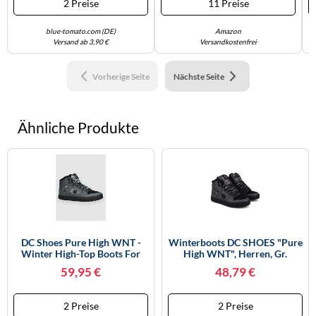
2 Preise
11 Preise
blue-tomato.com (DE)
Amazon
Versand ab 3,90 €
Versandkostenfrei
Vorherige Seite
Nächste Seite
Ähnliche Produkte
DC Shoes Pure High WNT -
Winterboots DC SHOES "Pure
Winter High-Top Boots For
High WNT", Herren, Gr.
Men - High-Top-Schuhe Für
7,5(40), Schwarz
59,95 €
48,79 €
Den Winter - Männer - 43 -
(schwarzgrau, Schwarz),
Rot
Obermaterial: Leder / Futter:
Textil / Außensohle: Gummi,
2 Preise
2 Preise
Schuhe (97086245-7,5)