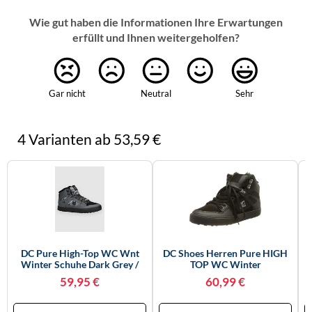
Wie gut haben die Informationen Ihre Erwartungen
erfüllt und Ihnen weitergeholfen?
Gar nicht
Neutral
Sehr
4 Varianten ab 53,59 €
DC Pure High-Top WC Wnt
DC Shoes Herren Pure HIGH
Winter Schuhe Dark Grey /
TOP WC Winter
Black Gr. 10.0
Skateboardschuhe, Schwarz
H
59,95 €
60,99 €
(Black 3bk), 42 EU