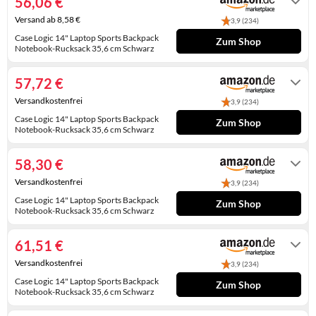
56,06 €
KINDERSCHUHE
STRANDTASCHEN
Versand ab 8,58 €
3,9 (234)
Case Logic 14" Laptop Sports Backpack
LAUFSCHUHE
TASCHEN-ZUBEHÖR
Zum Shop
Notebook-Rucksack 35,6 cm Schwarz
Gewöhnlich versandfertig in 2 bis 3
OUTDOOR-SCHUHE
Tagen
57,72 €
PANTOLETTEN
Versandkostenfrei
3,9 (234)
Case Logic 14" Laptop Sports Backpack
Zum Shop
PUMPS
Notebook-Rucksack 35,6 cm Schwarz
Gewöhnlich versandfertig in 3 bis 4
Tagen
SANDALEN
58,30 €
SCHUHZUBEHÖR
Versandkostenfrei
3,9 (234)
Case Logic 14" Laptop Sports Backpack
Zum Shop
SNEAKERS
Notebook-Rucksack 35,6 cm Schwarz
Gewöhnlich versandfertig in 4 bis 5
Tagen
STIEFEL
61,51 €
Versandkostenfrei
3,9 (234)
STIEFELETTEN
Case Logic 14" Laptop Sports Backpack
Zum Shop
Notebook-Rucksack 35,6 cm Schwarz
TREKKINGSANDALEN
Gewöhnlich versandfertig in 4 bis 5
Tagen