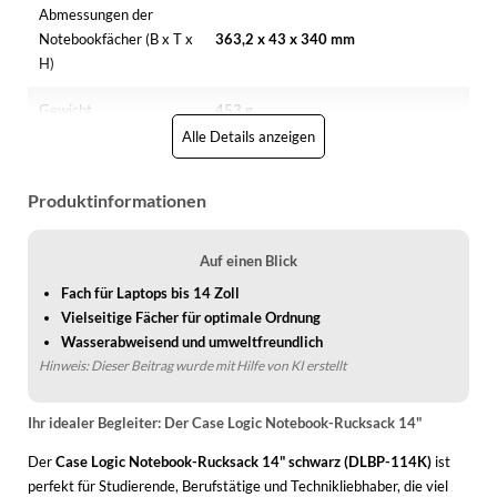
Abmessungen der
Notebookfächer (B x T x
363,2 x 43 x 340 mm
H)
Gewicht
453 g
Alle Details anzeigen
Merkmale
Produktinformationen
Produkthauptfarbe
Schwarz
Auf einen Blick
Etui-Typ
Rucksackhülle
Fach für Laptops bis 14 Zoll
Maximale
Vielseitige Fächer für optimale Ordnung
35,6 cm (14")
Bildschirmgröße
Wasserabweisend und umweltfreundlich
Hinweis: Dieser Beitrag wurde mit Hilfe von KI erstellt
Material
Polyester
Ihr idealer Begleiter: Der Case Logic Notebook-Rucksack 14"
Der
Case Logic Notebook-Rucksack 14" schwarz (DLBP-114K)
ist
perfekt für Studierende, Berufstätige und Technikliebhaber, die viel