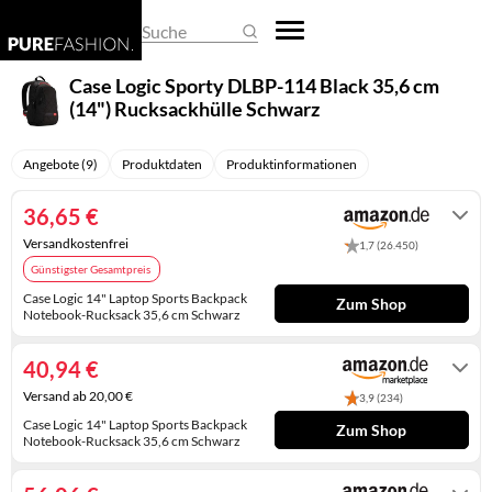
REGENSCHIRME
DAMEN-OVERALLS
HERREN-PULLOVER
EHERINGE
BASKETBALLSCHUHE
BUSINESS- & LAPTOPTASCHEN
ARMBANDUHREN
Suche
SCHALS & TÜCHER
DAMEN-PULLOVER
HERREN-SHIRTS
KETTEN
CLOGS
EINKAUFSTASCHEN
SMARTWATCHES
Case Logic Sporty DLBP-114 Black 35,6 cm
(14") Rucksackhülle Schwarz
SCHLAFMASKEN
DAMEN-SHIRTS
HERREN-TRACHTENMODE
KINDERSCHMUCK
DAMEN-HALBSCHUHE
FEDERMÄPPCHEN
TASCHENUHREN
SCHLÜSSELANHÄNGER
DAMEN-TRACHTENMODE
HERREN-UNTERWÄSCHE
KRAWATTENNADELN
DAMENSCHUHE
GELDBÖRSEN
UHRENARMBÄNDER
Angebote (9)
Produktdaten
Produktinformationen
SONNENBRILLEN
DAMEN-UNTERWÄSCHE
HERRENANZÜGE
MANSCHETTENKNÖPFE
GUMMISTIEFEL
HANDTASCHEN
UHRENAUFBEWAHRUNG
36,65 €
Versandkostenfrei
DAMENHOSEN
HERRENHOSEN
OHRRINGE
HAUSSCHUHE
KOFFER
UHRENBEWEGER
1,7 (26.450)
Günstigster Gesamtpreis
DAMENJACKEN & DAMENMÄNTEL
HERRENJACKEN & HERRENMÄNTEL
PIERCINGS
HERREN-HALBSCHUHE
KULTURTASCHEN
Case Logic 14" Laptop Sports Backpack
Zum Shop
Notebook-Rucksack 35,6 cm Schwarz
Auf Lager. Express-Versand mit Amazon
KLEIDER
RINGE
HERREN-SANDALEN
PACKSÄCKE
Prime möglich.
40,94 €
RÖCKE
SCHMUCKAUFBEWAHRUNG
HERREN-STIEFEL
RUCKSÄCKE
Versand ab 20,00 €
3,9 (234)
UMSTANDSMODE
SCHMUCKKÄSTCHEN
HERRENSCHUHE
SCHULTASCHEN
Case Logic 14" Laptop Sports Backpack
Zum Shop
Notebook-Rucksack 35,6 cm Schwarz
Auf Lager
HOCHZEITSSCHUHE
SPORTTASCHEN