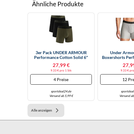
Ähnliche Produkte
3er Pack UNDER ARMOUR
Under Armo
Performance Cotton Solid 6"
Boxershorts Per
Boxershorts Herren 968 - Black
15 Cm Beinlän
27,99 €
27,9
W/marine Od 3XL
Schwarz/G
9.33 € pro 1 Stk
9.33 € pro
4 Preise
12 Pre
sportdeal24.de
sportdeal
Versand ab 5,99 €
Versand ab
Alle anzeigen