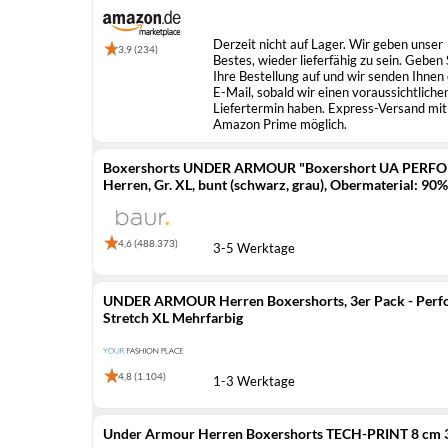
Derzeit nicht auf Lager. Wir geben unser
3,9 (234)
Bestes, wieder lieferfähig zu sein. Geben 
Ihre Bestellung auf und wir senden Ihnen
E-Mail, sobald wir einen voraussichtliche
Liefertermin haben. Express-Versand mit
Amazon Prime möglich.
Boxershorts UNDER ARMOUR "Boxershort UA PERFOR
Herren, Gr. XL, bunt (schwarz, grau), Obermaterial: 90% 
Unterhosen (402190
4,6 (488.373)
3-5 Werktage
UNDER ARMOUR Herren Boxershorts, 3er Pack - Perform
Stretch XL Mehrfarbig
4,8 (1.104)
1-3 Werktage
Under Armour Herren Boxershorts TECH-PRINT 8 cm 