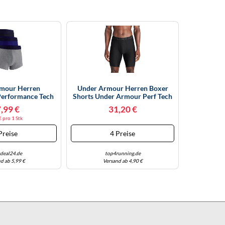
mour Herren
Under Armour Herren Boxer
Performance Tech
Shorts Under Armour Perf Tech
ck – Mehrfarbig –
Mesh Solid 9in 3Pack Black M
,99 €
31,20 €
XXL
€ pro 1 Stk
Preise
4 Preise
tdeal24.de
top4running.de
d ab 5,99 €
Versand ab 4,90 €