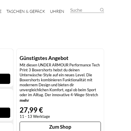
Suche
E
TASCHEN & GEPÄCK
UHREN
Günstigstes Angebot
Mit diesen UNDER ARMOUR Performance Tech
Print 3 Boxershorts hebst du deinen
Unterwäsche-Style auf ein neues Level. Die
Boxershorts kombinieren Funktionalität mit
modernem Design und bieten dir
unvergleichlichen Komfort, egal ob beim Sport
oder im Alltag. Der innovative 4-Wege-Stretch
sorgt dafür, dass du dich frei bewegen kannst,
mehr
während die atmungsaktiven Mesh-Zonen für
27,99 €
optimale Belüftung an den entscheidenden
Stellen sorgen. Hoher Tragekomfort für jeden
11 - 13 Werktage
Tag Diese Boxershorts sind so konzipiert, dass
sie dir den ganzen Tag über ein angenehmes
Zum Shop
Tragegefühl bieten. Der elastische