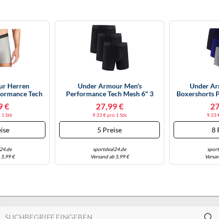
ur Herren
Under Armour Men's
Under Ar
formance Tech
Performance Tech Mesh 6" 3
Boxershorts 
ge 3er-Pack
Pack Solid Boxer Briefs
3IN – 3er Pa
9 €
27,99 €
27
rau 2XL
 1 Stk
9.33 € pro 1 Stk
9.33 
ise
5 Preise
8 
24.de
sportdeal24.de
spor
 5,99 €
Versand ab 5,99 €
Versan