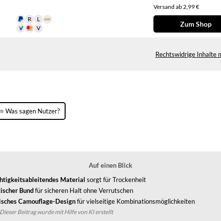
Versand ab 2,99 €
Zum Shop
Rechtswidrige Inhalte 
⭐ Was sagen Nutzer?
Auf einen Blick
htigkeitsableitendes Material
sorgt für Trockenheit
tischer Bund
für sicheren Halt ohne Verrutschen
sches Camouflage-Design
für vielseitige Kombinationsmöglichkeiten
Dieser Beitrag wurde mit Hilfe von KI erstellt