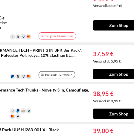
Versandkostenfrei
Sie
 eine
Zum Shop
n
Günstigster Gesamtpreis
MANCE TECH - PRINT 3 IN 3PK 3er Pack",
37,59 €
Polyester Pol. recyc.. 10% Elasthan EL.,
Versand ab 5,95 €
Zum Shop
Preis inkl. Gutschein
ance Tech Trunks - Novelty 3 in, Camouflage,
38,95 €
Versand ab 3,95 €
Zum Shop
3 Pack UUSHJ263-001 XL Black
39,00 €